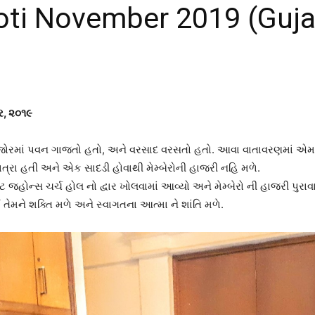
oti November 2019 (Guja
બર, ૨૦૧૯
માં પવન ગાજતો હતો, અને વરસાદ વરસતો હતો. આવા વાતાવરણમાં એમ લાગ્ય
ાત્રા હતી અને એક સાદડી હોવાથી મેમ્બેરોની હાજરી નહિ મળે.
ટ જ્હોન્સ ચર્ચ હોલ નો દ્વાર ખોલવામાં આવ્યો અને મેમ્બેરો ની હાજરી પુરા
ઈ તેમને શક્તિ મળે અને સ્વાગતના આત્મા ને શાંતિ મળે.