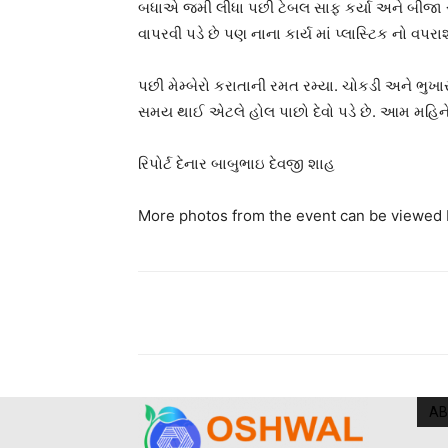
બધાએ જમી લીધા પછી ટેબલ સાફ કર્યા અને બીજા રસોડ
વાપરવી પડે છે પણ નાના કાર્ય માં પ્લાસ્ટિક નો વપરા
પછી મેમ્બેરો કરાતાની રમત રમ્યા. ચોકડી અને ભ
સમય થાઈ એટલે હોલ પાછો દેવો પડે છે. આમ મહિને
રિપોર્ટ દેનાર બાબુભાઇ દેવજી શાહ
More photos from the event can be viewed 
AB