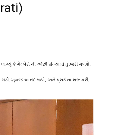
rati)
ું કે મેમ્બેરો ની ઓછી સંખ્યામાં હાજરી મળશે.
વા મંડી. ખુબજ આનંદ થયો, અને પ્રાર્થના શરૂ કરી,