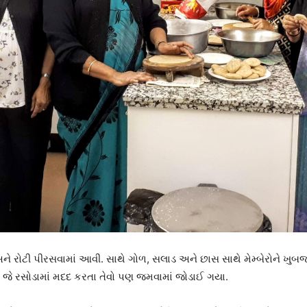
 રોટી પીરસવામાં આવી. સાથે ગોળ, સલાડ અને છાસ સાથે મેમ્બેરોને ખુબજ 
ા જે રસોડામાં મદદ કરતા તેવો પણ જમવામાં જોડાઈ ગયા.