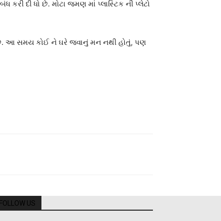
કરી દી ધો છે. મોટા જમણ માં પ્લાસ્ટિક ની પ્લેટો
. આ સમય કોઈ ને ઘરે જવાનું મન નથી હોતું, પણ
FOLLOW US