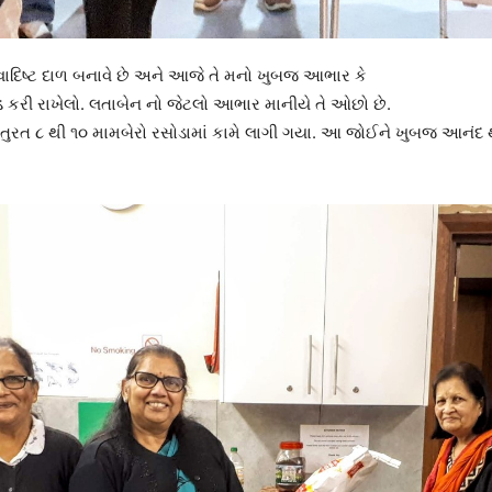
વાદિષ્ટ દાળ બનાવે છે અને આજે તે મનો ખુબજ આભાર કે
ડ કરી રાખેલો. લતાબેન નો જેટલો આભાર માનીયે તે ઓછો છે.
તુરત ૮ થી ૧૦ મામબેરો રસોડામાં કામે લાગી ગયા. આ જોઈને ખુબજ આનંદ થયો