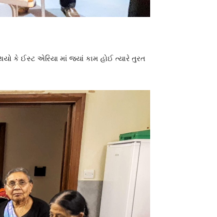
 કે ઈસ્ટ એરિયા માં જ્યાં કામ હોઈ ત્યારે તુરત