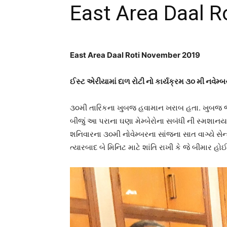
East Area Daal R
East Area Daal Roti November 2019
ઈસ્ટ એરીયામાં દાળ રોટી નો કાર્યક્રમ ૩૦ મી નવેમ્
૩૦મી તારિકના ખુબજ હવામાન ખરાબ હતા. ખુબજ જોર
બીજું આ પરાના ઘણા મેમ્બેરોના સબંધી ની સ્મશાનય
શનિવારના ૩૦મી નોવેમ્બરના સાંજના સાત વાગ્યે સેન્
ત્યારબાદ બે મિનિટ માટે શાંતિ રાખી કે જે બીમાર હો