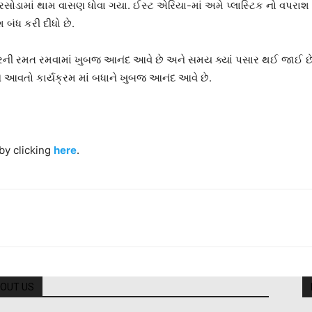
ામાં થામ વાસણ ધોવા ગયા. ઈસ્ટ એરિયા-માં અમે પ્લાસ્ટિક નો વપરાશ બંધ 
શ બંધ કરી દીધો છે.
ુખારની રમત રમવામાં ખુબજ આનંદ આવે છે અને સમય ક્યાં પસાર થઈ જાઈ છે
 આવતો કાર્યક્રમ માં બધાને ખુબજ આનંદ આવે છે.
by clicking
here
.
OUT US