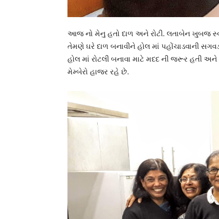
આજ નો મેનુ હતો દાળ અને રોટી. લતાબેન ખુબજ સ્
તેમણે ઘરે દાળ બનાવીને હોલ માં પહોંચાડવાની સગવ
હોલ માં રોટલી બનાવા માટે મદદ ની જરૂર હતી અને 
મેમ્બેરો હાજર રહે છે.