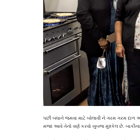
પછી બધાને જમવા માટે બોલાવી ને ગરમ ગરમ દાળ અને
મજા આવે તેનો વર્ણ કરવો ખુબજ મુશ્કેલ છે. બાકીન