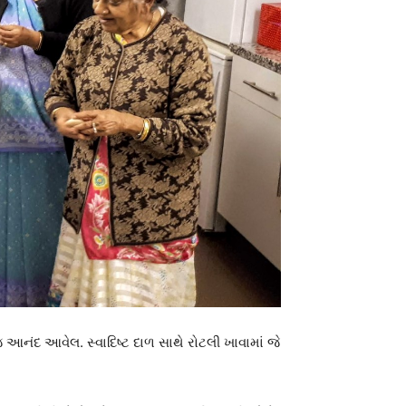
આનંદ આવેલ. સ્વાદિષ્ટ દાળ સાથે રોટલી ખાવામાં જે