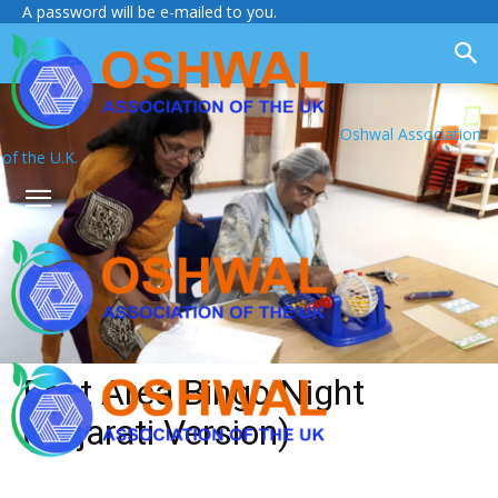
A password will be e-mailed to you.
Oshwal Association
of the U.K.
East Area Bingo Night
(Gujarati Version)