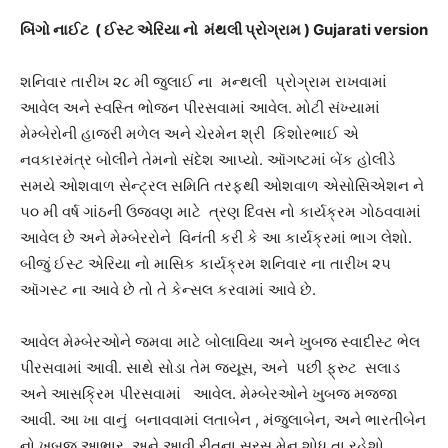
બિંગો નાઈટ ( ઈસ્ટ એરિયા નો મંથલી પ્રોગ્રામ ) Gujarati version
શનિવાર તારીખ ૨૮ મી જુલાઈ ના મન્થલી પ્રોગ્રામ રાખવામાં
આવેલ અને સ્વસ્તિ ભોજન પીરસવામાં આવેલ. મોટી સંખ્યામાં
મેમ્બેરોની હાજરી મળેલ અને ચેરમેન શ્રી કિશોરભાઈ એ
નવકારમંત્ર બોલીને તેમનો સંદેશ આપ્યો. ઑગષ્ટમાં બેંક હોલીડે
સમયે ઓશવાળ સેન્ટ્રલ સમિતિ તરફથી ઓશવાળ એસોસિએશન ને
૫૦ મી વર્ષ ગાંઠની ઉજવણ માટે ત્રણ દિવસ નો કાર્યક્રમ ગોઠવવામાં
આવેલ છે અને મેમ્બેરરોને વિનંતી કરી કે આ કાર્યક્રમાં ભાગ લેશો.
બીજું ઈસ્ટ એરિયા નો માસિક કાર્યક્રમ શનિવાર ના તારીખ ૨૫
ઑગસ્ટ ના આવે છે તો તે કેન્સલ કરવામાં આવે છે.
આવેલ મેમ્બેરઓને જમવા માટે બોલાવિયા અને ખુબજ સ્વાદીસ્ટ ભેલ
પીરસવામાં આવી. સાથે સોડા તેમ જ્યૂસ, અને પછી ફ્રુટ સલાડ
અને આસક્રિમ પીરસવામાં આવેલ. મેમ્બેરઓને ખુબજ મજ્જા
આવી. આ ખા વાનું બનાવવામાં લતાબેન , મંજુલાબેન, અને ભારતીબેન
નો ખુબજ આભાર. અને આવી રીતના સરસ મેનુ શોધ તા રહેશો.