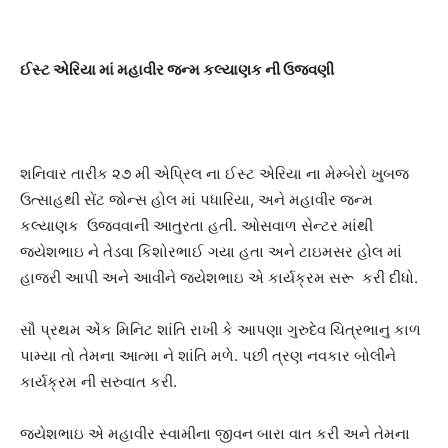
ઈસ્ટ એરિયા માં મહાવીર જન્મ કલ્યાણક ની ઉજવણી
શનિવાર તારીક ૨૭ મી એપ્રિલ ના ઈસ્ટ એરિયા ના મેમ્બેરો ખુબજ
ઉત્સાહથી સેંટ જોન્સ હોલ માં પધારિયા, અને મહાવીર જન્મ
કલ્યાણક ઉજવવાની આતુરતા હતી. ઓસવાળ સેન્ટર માંથી
જયેશભાઇ ને તેડવા કિશોરભાઈ ગયા હતા અને ટાઇમસર હોલ માં
હાજરી આપી અને આવીને જયેશભાઇ એ કાર્યક્રમ સરૂ કરી દીધો.
સૌ પ્રથમ એંક મિનિટ શાંતિ રાખી કે આપણા ગુરુદેવ ચિત્રભાનુ કાળ
પામ્યા તો તેમના આત્મા ને શાંતિ મળે. પછી ત્રણ નવકાર બોલીને
કાર્યક્રમ ની સરુવાત કરી.
જયેશભાઇ એ મહાવીર સ્વામીના જીવન બારા વાત કરી અને તેમના