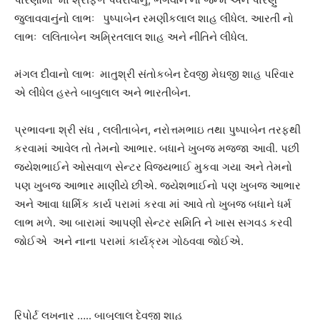
જુલાવવાનુંનો લાભઃ પુષ્પાબેન રમણીકલાલ શાહ લીધેલ. આરતી નો
લાભઃ લલિતાબેન અમ્રિતલાલ શાહ અને નીતિને લીધેલ.
મંગલ દીવાનો લાભઃ માતુશ્રી સંતોકબેન દેવજી મેઘજી શાહ પરિવાર
એ લીધેલ હસ્તે બાબુલાલ અને ભારતીબેન.
પ્રભાવના શ્રી સંઘ , લલીતાબેન, નરોત્તમભાઇ તથા પુષ્પાબેન તરફથી
કરવામાં આવેલ તો તેમનો આભાર. બધાને ખુબજ મજ્જા આવી. પછી
જયેશભાઈને ઓસવાળ સેન્ટર વિજયભાઈ મુકવા ગયા અને તેમનો
પણ ખુબજ આભાર માણીયે છીએ. જયેશભાઈનો પણ ખુબજ આભાર
અને આવા ધાર્મિક કાર્ય પરામાં કરવા માં આવે તો ખુબજ બધાને ધર્મ
લાભ મળે. આ બારામાં આપણી સેન્ટર સમિતિ ને ખાસ સગવડ કરવી
જોઈએ અને નાના પરામાં કાર્યક્રમ ગોઠવવા જોઈએ.
રિપોર્ટ લખનાર ….. બાબુલાલ દેવજી શાહ