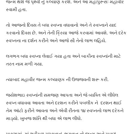
જન્મ થશે જે પૃથ્વી નું કલ્યાણ કરશે. અને આ મહાપુરૂસઃ મહાવીર
સ્વામી હતા.
તો આજનો દિવસ તે બધા સ્વપ્ના વધાવાનો અને તે સ્વપ્નાને યાદ
કરવાનો દિવસ છે. અને તેની ક્રિયા આજે કરવામાં આવશે. અને દરેક
સ્વપ્નના ના દર્શન કરીને અને આજે સૌ તેનો લાભ લહિયે.
લગભગ બધા સ્વપ્ના લેવાઈ ગયા હતા અને બાકીના સ્વપ્નાંની માટે
તરત નામ મળી ગયા.
ત્યાબાદ મહાવીર જન્મ કલ્યાણક ની ઉજ્જવની શરૂ કરી.
જયેશભાઇ સ્વપ્નાંની સમજણ આપતા અને જે વ્યક્તિ એ લીધેલ
સ્વપ્ન વધાવવા આવતા અને દરશન કરીને પબલીક ને દરશન થાઈ
તેમ આંટો ફરીને આવતા અને એવી રીતના ૧૪ સ્વપ્નનો લાભ દરેકને
માડ્યો. ખુબજ શાંતિ થી બધા એ લાભ લીધો.
પારણામાં માં શ્રીફળ પધરાવાનું, ભગવાન નો જન્મ અને પારણું