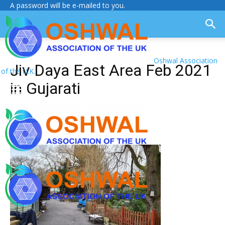
A password will be e-mailed to you.
Oshwal Association
Jiv Daya East Area Feb 2021
of the U.K.
in Gujarati