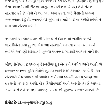
તેમની ખુબજ કાળજી પૂર્વક સારવાર કરે છે. મૂંગા પ્રાણીને સુ થતુ હશે
તેનો આપણે કેવી રીતના અનુમાન કરી શકીયે પણ તેવો તેમની
સારવાર કરે છે. તેવો ને આ બધા કામ કરવા માટે પૈસાની કાયમ
જરૂરિયાત રહે છે. આપણે જે જીવ દયા માટે પાર્થના કરીયે છીએ તે
કામ આ સંસ્થા કરે છે.
આજની આ લોકદાવન ની પરિસ્થીને ધ્યાન માં રાખીને આજે
ભારતીબેન તથા હું આ ચેક આ સંસ્થાને આપવા ગયા હતા અને
તેવોએ આપણી સંસ્થાનો ખુબજ અંતરના ભાવથી આભાર માને છે.
બીજું ડોનેશન £ ૨૫૦ નું રેડબ્રીજ ફૂડ બેન્કને આપેલ અને અહીં જે
ઘરબાર વગરના હોઈ તેવોને ખુબજ સારી મદ્દદ કરવામાં આવે છે. આ
સંસ્થાને ચેક આપવામાં આવેલ અને તેવો જરૂરિયાત પ્રમાણે આ
રકમનો વપરાશ કરશે. ચેક કિશોરભાઈ અને અસ્વીનભાઈ આપવા
ગયા અને તેવોએ પણ આપણી સંસ્થાનો ખુબજ આભાર માન્યો છે.
રિપોર્ટ દેનાર બાબુલાલ દેવજી શાહ