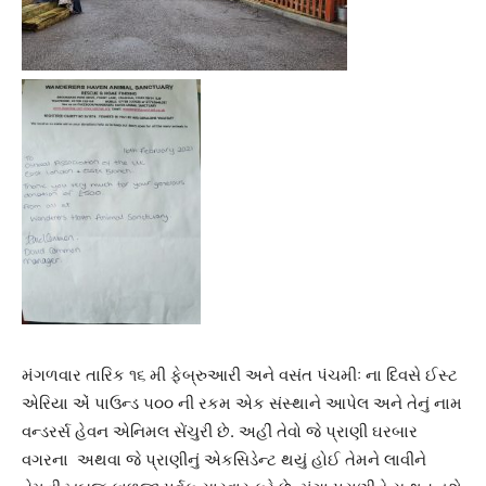
મંગળવાર તારિક ૧૬ મી ફેબ્રુઆરી અને વસંત પંચમીઃ ના દિવસે ઈસ્ટ
એરિયા એં પાઉન્ડ ૫૦૦ ની રકમ એક સંસ્થાને આપેલ અને તેનું નામ
વન્ડરર્સ હેવન એનિમલ સેંચુરી છે. અહીં તેવો જે પ્રાણી ઘરબાર
વગરના અથવા જે પ્રાણીનું એકસિડેન્ટ થયું હોઈ તેમને લાવીને