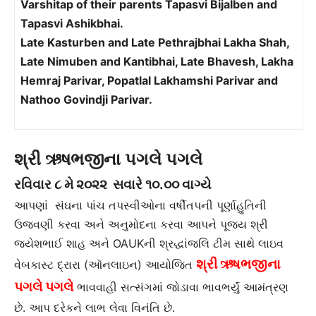
Varshitap of their parents Tapasvi Bijalben and
Tapasvi Ashikbhai.
Late Kasturben and Late Pethrajbhai Lakha Shah,
Late Nimuben and Kantibhai, Late Bhavesh, Lakha
Hemraj Parivar, Popatlal Lakhamshi Parivar and
Nathoo Govindji Parivar.
શ્રી ઋષભજીના પગલે પગલે
રવિવાર
૮ મે ૨૦૨૨ સવારે ૧૦.૦૦ વાગ્યે
આપણાં સંઘના પાંચ તપસ્વીઓના વર્ષીતપની પૂર્ણાહુતિની
ઉજવણી કરવા અને અનુમોદના કરવા આપને પૂજ્ય શ્રી
જયેશભાઈ શાહ અને OAUKની શ્રદ્ધાંજલિ ટીમ સાથે લાઇવ
શ્રી ઋષભજીના
વેબકાસ્ટ દ્રારા (ઑનલાઇન) આયોજિત
પગલે પગલે
ભાવવાહી સત્સંગમાં જોડાવા ભાવભર્યું આમંત્રણ
છે. આપ દરેકને લાભ લેવા વિનંતિ છે.